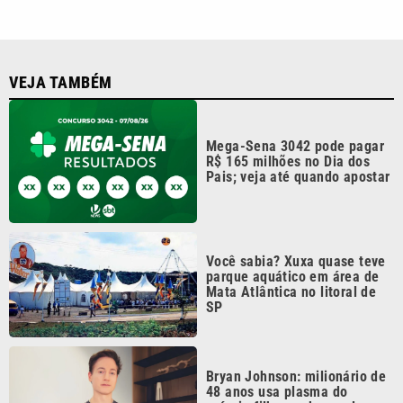
parque aquático em área de
Mata Atlântica no litoral de
SP
Bryan Johnson: milionário de
48 anos usa plasma do
próprio filho em busca da
‘juventude eterna’
Jair Renan usa nome do pai
na urna, declara R$ 187 mil
em bens e não informa
orientação sexual
Continua após a publicidade