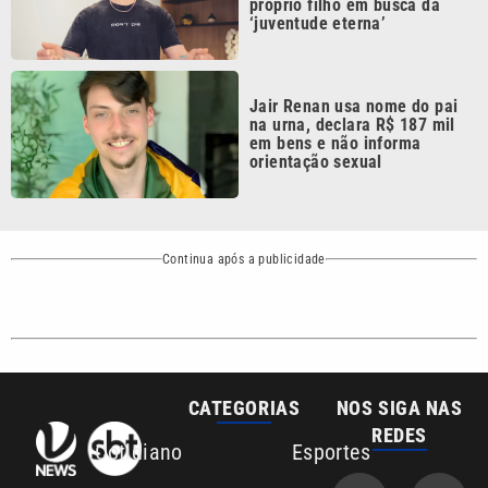
CATEGORIAS
NOS SIGA NAS
REDES
Cotidiano
Esportes
Mundo
Polícia
VTV é afiliada do
SBT na Região
Metropolitana de
Política
Variedades
Campinas e
Baixada Santista.
Sobre nós
Anuncie agora com a emissora VTV SBT
Área de cobertura que a VTV SBT acompanha:
Entre em contato com a VTV News