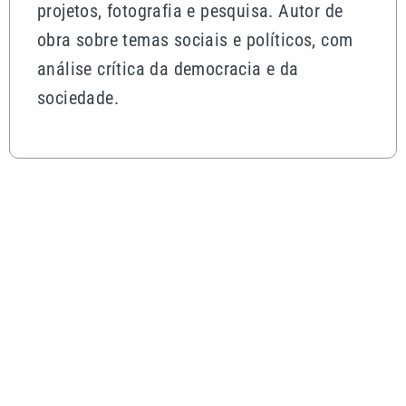
projetos, fotografia e pesquisa. Autor de
obra sobre temas sociais e políticos, com
análise crítica da democracia e da
sociedade.
Mais lidas
Mega-Sena 3042 pode pagar R$ 165 milhões no
Dia dos Pais; veja até quando apostar
Você sabia? Xuxa quase teve parque aquático em
área de Mata Atlântica no litoral de SP
Shopping Parque Dom Pedro estreia experiência