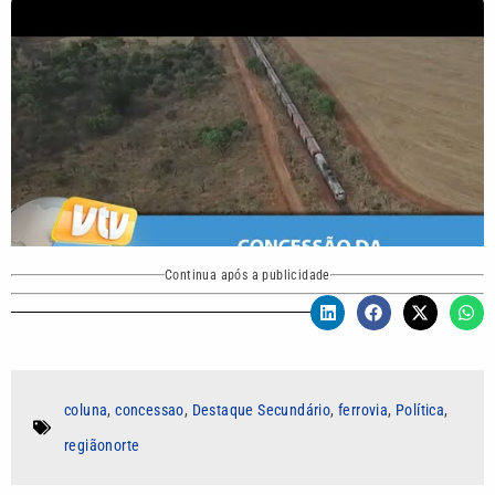
Continua após a publicidade
coluna
,
concessao
,
Destaque Secundário
,
ferrovia
,
Política
,
regiãonorte