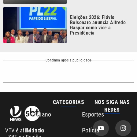
Eleições 2026: Flávio
Bolsonaro anuncia Alfredo
Gaspar como vice à
Presidência
Continua após a publicidade
CATEGORIAS
NOS SIGA NAS
REDES
Cotidiano
Esportes
Mundo
Polícia
VTV é afiliada do
SBT na Região
Metropolitana de
Política
Variedades
Campinas e
Baixada Santista.