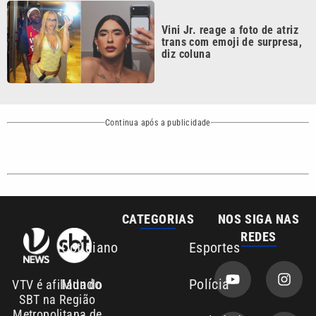
trans com emoji de surpresa,
diz coluna
Continua após a publicidade
CATEGORIAS
NOS SIGA NAS
REDES
Cotidiano
Esportes
Mundo
Polícia
VTV é afiliada do
SBT na Região
Metropolitana de
Política
Variedades
Campinas e
Baixada Santista.