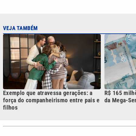
Exemplo que atravessa gerações: a
R$ 165 milhõ
força do companheirismo entre pais e
da Mega-Se
filhos
CATEGORIAS
Cotidian
VTV é afiliada do SBT na
Polícia
Região Metropolitana de
Campinas e Baixada
Santista.