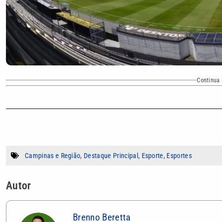
Continua 
Campinas e Região
,
Destaque Principal
,
Esporte
,
Esportes
Autor
Brenno Beretta