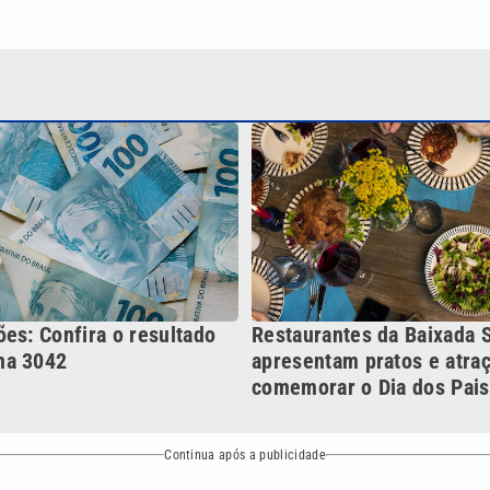
es: Confira o resultado
Restaurantes da Baixada S
na 3042
apresentam pratos e atra
comemorar o Dia dos Pais
Continua após a publicidade
NO
o
Esportes
Mundo
Política
Variedades