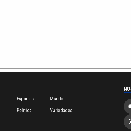
bertura que a VTV SBT acompanha:
Entre em contato com a VTV News
ão PRM Ltda – CNPJ: 01.773.119.0001-60
Política de privacidade