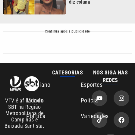
Continua após a publicidade
CATEGORIAS
NOS SIGA NAS
REDES
Cotidiano
Esportes
Mundo
Polícia
VTV é afiliada do
SBT na Região
Metropolitana de
Política
Variedades
Campinas e
Baixada Santista.
Sobre nós
Anuncie agora com a emissora VTV SBT