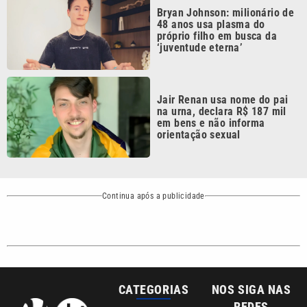
próprio filho em busca da
‘juventude eterna’
Jair Renan usa nome do pai
na urna, declara R$ 187 mil
em bens e não informa
orientação sexual
Continua após a publicidade
CATEGORIAS
NOS SIGA NAS
REDES
Cotidiano
Esportes
Mundo
Polícia
VTV é afiliada do
SBT na Região