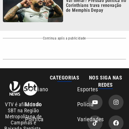
Continua após a publicidade
CATEGORIAS
NOS SIGA NAS
REDES
Cotidiano
Esportes
Mundo
Polícia
VTV é afiliada do
SBT na Região
Metropolitana de
Política
Variedades
Campinas e
Baixada Santista.