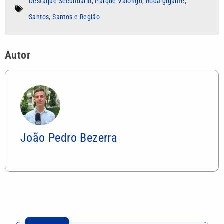
Destaque Secundário
,
Parque Valongo
,
Roda-gigante
,
Santos
,
Santos e Região
Autor
João Pedro Bezerra