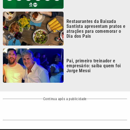
Continua após a publicidade
CATEGORIAS
NOS SIGA NAS
REDES
Cotidiano
Esportes
Mundo
Polícia
VTV é afiliada do
SBT na Região
Metropolitana de
Política
Variedades
Campinas e
Baixada Santista.
Sobre nós
Anuncie agora com a emissora VTV SBT