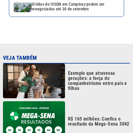
R$ 165 milhões: Confira o
resultado da Mega-Sena 3042
Restaurantes da Baixada
Santista apresentam pratos e
atrações para comemorar o
Dia dos Pais
Pai, primeiro treinador e
empresário: saiba quem foi
Jorge Messi