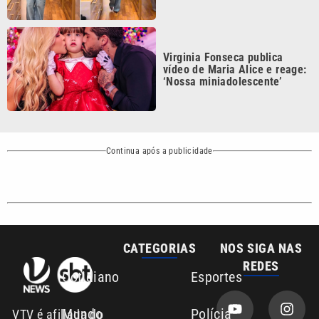
Virginia Fonseca publica
vídeo de Maria Alice e reage:
‘Nossa miniadolescente’
Continua após a publicidade
CATEGORIAS
NOS SIGA NAS
REDES
Cotidiano
Esportes
Mundo
Polícia
VTV é afiliada do
SBT na Região
Metropolitana de
Política
Variedades
Campinas e
Baixada Santista.