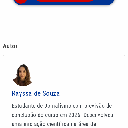
Rayssa de Souza
Estudante de Jornalismo com previsão de
conclusão do curso em 2026. Desenvolveu
uma iniciação científica na área de
comunicação e direitos humanos, com
ênfase na violência contra jornalistas
brasileiros durante o governo Bolsonaro.
Como estagiária no portal, alia o
aprendizado acadêmico à prática do
jornalismo digital, sempre com olhar atento
para temas sociais e de relevância pública.