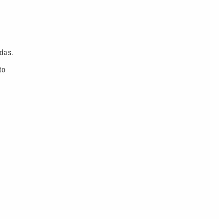
das.
to