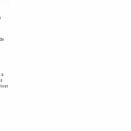
o
 de
 a
os
iver