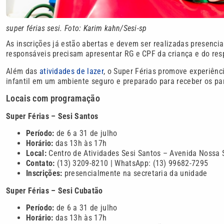
super férias sesi. Foto: Karim kahn/Sesi-sp
As inscrições já estão abertas e devem ser realizadas presencia
responsáveis precisam apresentar RG e CPF da criança e do res
Além das
atividades de lazer
, o Super Férias promove experiên
infantil em um ambiente seguro e preparado para receber os par
Locais com programação
Super Férias – Sesi Santos
Período:
de 6 a 31 de julho
Horário:
das 13h às 17h
Local:
Centro de Atividades Sesi Santos – Avenida Nossa 
Contato:
(13) 3209-8210 | WhatsApp: (13) 99682-7295
Inscrições:
presencialmente na secretaria da unidade
Super Férias – Sesi Cubatão
Período:
de 6 a 31 de julho
Horário:
das 13h às 17h