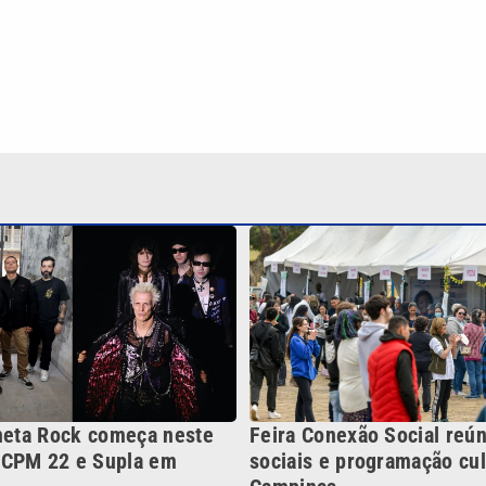
aneta Rock começa neste
Feira Conexão Social reún
 CPM 22 e Supla em
sociais e programação cul
Campinas
Continua após a publicidade
NO
o
Esportes
Mundo
Política
Variedades