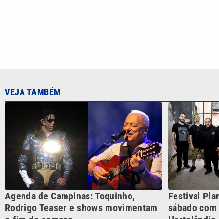
Agenda de Campinas: Toquinho,
Festival Pl
Rodrigo Teaser e shows movimentam
sábado com
o fim de semana
Hortolândia
CATEGORIAS
Cotidian
VTV é afiliada do SBT na
Polícia
Região Metropolitana de