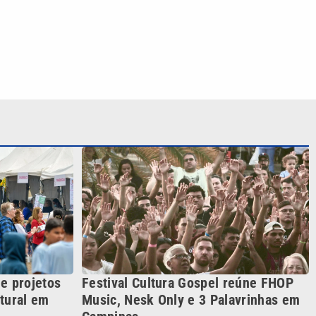
e projetos
Festival Cultura Gospel reúne FHOP
tural em
Music, Nesk Only e 3 Palavrinhas em
Campinas
S SIGA NAS REDES