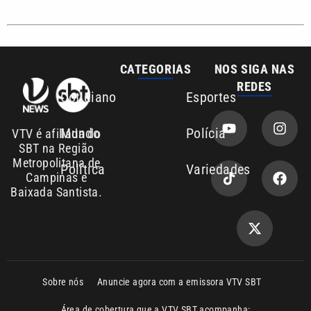
REDES
Cotidiano
Esportes
Mundo
Polícia
VTV é afiliada do
SBT na Região
Metropolitana de
Política
Variedades
Campinas e
Baixada Santista.
Sobre nós
Anuncie agora com a emissora VTV SBT
Área de cobertura que a VTV SBT acompanha:
Entre em contato com a VTV News
Copyright © 2026. Todos os direitos