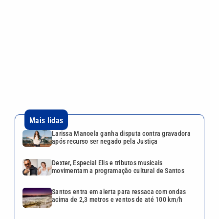
Larissa Manoela ganha disputa contra gravadora
após recurso ser negado pela Justiça
Dexter, Especial Elis e tributos musicais
movimentam a programação cultural de Santos
Santos entra em alerta para ressaca com ondas
acima de 2,3 metros e ventos de até 100 km/h
Casa Branca associa Homem-Aranha a agentes do
ICE em publicação: ‘Amigos da vizinhança’
Ana Hickmann se emociona em chá de lingerie
com surpresa de Edu Guedes: ‘Nossa história’
VEJA TAMBÉM