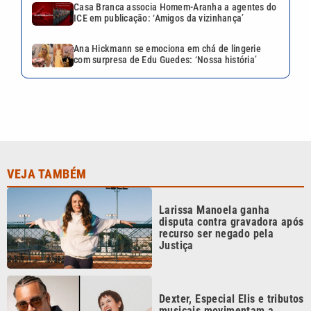
Larissa Manoela ganha
disputa contra gravadora após
recurso ser negado pela
Justiça
Dexter, Especial Elis e tributos
musicais movimentam a
programação cultural de
Santos
Ana Hickmann se emociona
em chá de lingerie com
surpresa de Edu Guedes:
‘Nossa história’
Agenda de Campinas:
Toquinho, Rodrigo Teaser e
shows movimentam o fim de
semana