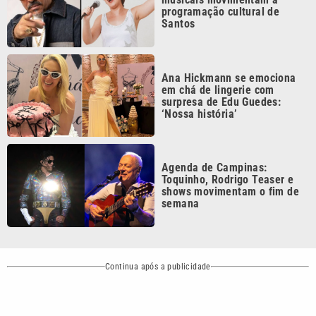
Continua após a publicidade
CATEGORIAS
NOS SIGA NAS
REDES
Cotidiano
Esportes
Mundo
Polícia
VTV é afiliada do
SBT na Região
Metropolitana de
Política
Variedades
Campinas e
Baixada Santista.