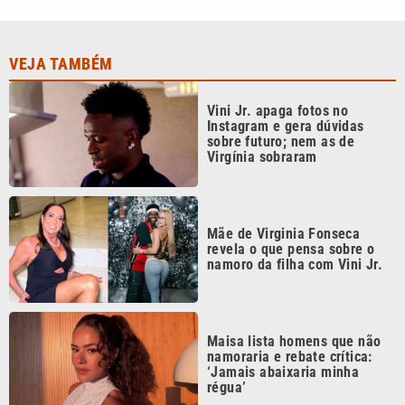
Maisa lista homens que não
namoraria e rebate crítica:
‘Jamais abaixaria minha
régua’
‘Nosso coração precisa de um
tempo’, diz Isabella Arantes
após perda gestacional
Continua após a publicidade
CATEGORIAS
NOS SIGA NAS