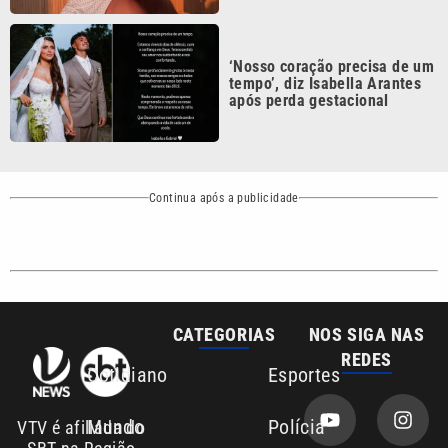
REDES
Cotidiano
Esportes
Mundo
Polícia
VTV é afiliada do
SBT na Região
Metropolitana de
Política
Variedades
Campinas e
Baixada Santista.
Sobre nós
Anuncie agora com a emissora VTV SBT
Área de cobertura que a VTV SBT acompanha: