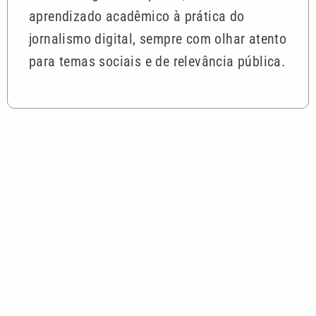
aprendizado acadêmico à prática do
jornalismo digital, sempre com olhar atento
para temas sociais e de relevância pública.
Mais lidas
Indaiatuba aposta em novas estratégias para
ampliar o turismo na cidade
Em jogo de cinco gols, Palmeiras perde para o
Fortaleza, mas avança na Copa do Brasil
Quina 7084 sorteia R$ 4,6 milhões nesta quarta-
feira; veja o resultado