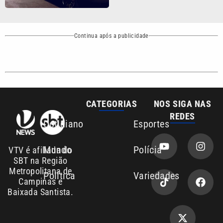
Continua após a publicidade
CATEGORIAS
NOS SIGA NAS
REDES
Cotidiano
Esportes
Mundo
Polícia
VTV é afiliada do
SBT na Região
Metropolitana de
Política
Variedades
Campinas e
Baixada Santista.
Sobre nós
Anuncie agora com a emissora VTV SBT