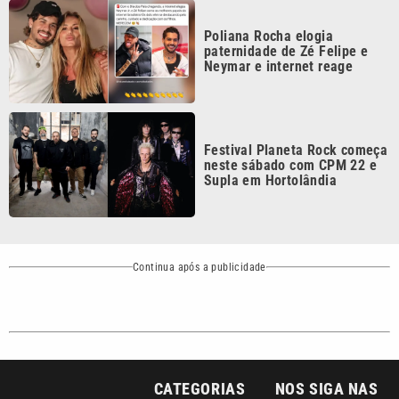
paternidade de Zé Felipe e
Neymar e internet reage
Festival Planeta Rock começa
neste sábado com CPM 22 e
Supla em Hortolândia
Continua após a publicidade
CATEGORIAS
NOS SIGA NAS
REDES
Cotidiano
Esportes
Mundo
Polícia
VTV é afiliada do