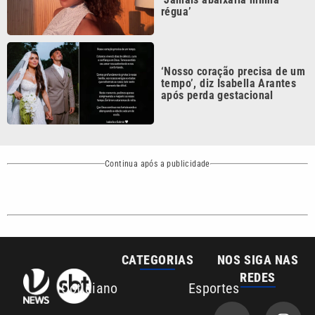
‘Nosso coração precisa de um
tempo’, diz Isabella Arantes
após perda gestacional
Continua após a publicidade
CATEGORIAS
NOS SIGA NAS
REDES
Cotidiano
Esportes
Mundo
Polícia
VTV é afiliada do
SBT na Região
Metropolitana de
Política
Variedades
Campinas e
Baixada Santista.