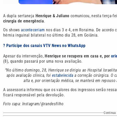
A dupla sertaneja
Henrique & Juliano
comunicou, nesta terça-fei
cirurgia de emergência
.
Os shows
aconteceriam
nos dias 3 e 4, em Roraima. De acordo 
hérnia inguinal bilateral no último dia 28, em Goiânia.
? Participe dos canais VTV News no WhatsApp
Apesar da intervenção,
Henrique se recupera em casa e, por
ori
(8), quando passará por uma nova avaliação.
“No último domingo, 28, Henrique se dirigiu ao Hospital Israelita
após avaliação clínica, foi
estabelecida
a correção cirúrgica. O c
alta e, por orientação médica, se manterá em repouso 
A assessoria informou que os valores dos ingressos serão ress
ficará responsável pela devolução.
Foto capa: Instagram/@randesfilho
Continua 