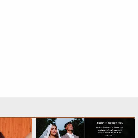
ão namoraria
‘Nosso coração precisa de um tempo’,
baixaria
diz Isabella Arantes após perda
gestacional