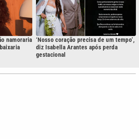
S SIGA NAS REDES
o com a VTV News
acidade