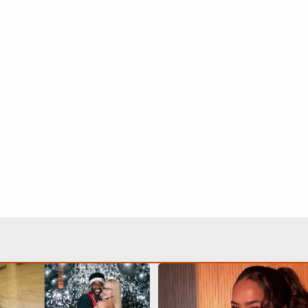
inia Fonseca revela o que
Maisa lista homens que n
 o namoro da filha com
e rebate crítica: ‘Jamais a
minha régua’
Continua após a publicidade