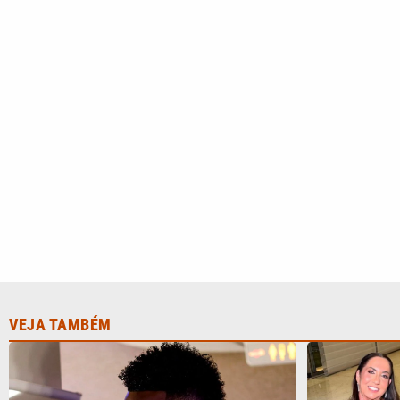
VEJA TAMBÉM
Vini Jr. apaga fotos no Instagram e
Mãe de Virg
gera dúvidas sobre futuro; nem as de
pensa sobre
Virgínia sobraram
Vini Jr.