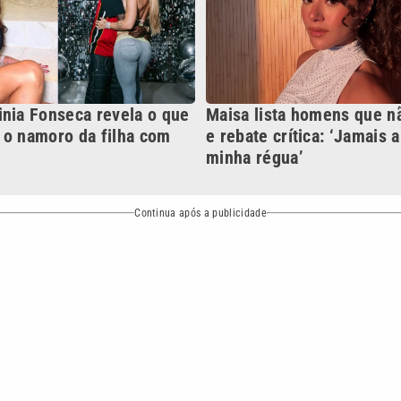
NO
o
Esportes
Mundo
Política
Variedades
ea de cobertura que a VTV SBT acompanha:
Entre em contat
Comunicação PRM Ltda – CNPJ: 01.773.119.0001-60
Política de priv