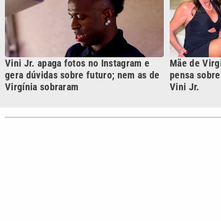
CATEGORIAS
Cotidian
VTV é afiliada do SBT na
Polícia
Região Metropolitana de
Campinas e Baixada
Santista.
Sobre nós
Anuncie agora com a emissora VTV SBT
Ár
Copyright © 2026. Todos os direitos reservados | Empresa de 