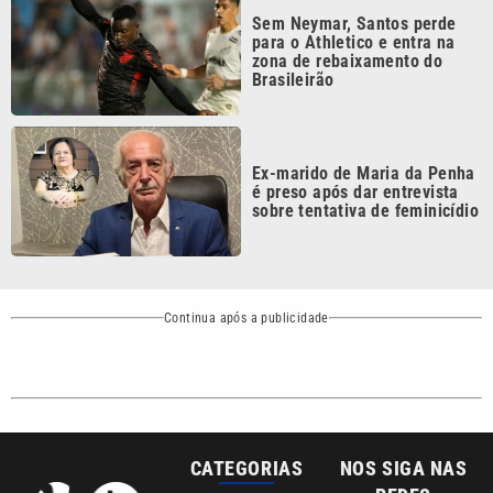
zona de rebaixamento do
Brasileirão
Ex-marido de Maria da Penha
é preso após dar entrevista
sobre tentativa de feminicídio
Continua após a publicidade
CATEGORIAS
NOS SIGA NAS
REDES
Cotidiano
Esportes
Mundo
Polícia
VTV é afiliada do
SBT na Região