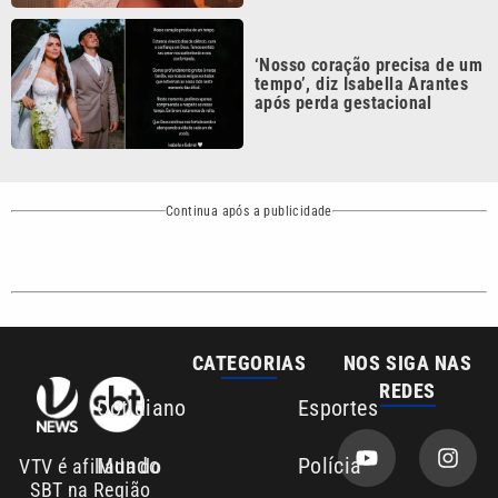
‘Nosso coração precisa de um
tempo’, diz Isabella Arantes
após perda gestacional
Continua após a publicidade
CATEGORIAS
NOS SIGA NAS
REDES
Cotidiano
Esportes
Mundo
Polícia
VTV é afiliada do
SBT na Região
Metropolitana de
Política
Variedades
Campinas e
Baixada Santista.