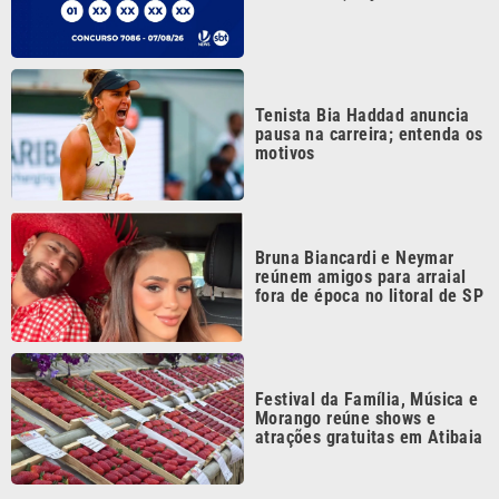
Festival da Família, Música e
Morango reúne shows e
atrações gratuitas em Atibaia
Continua após a publicidade
CATEGORIAS
NOS SIGA NAS
REDES
Cotidiano
Esportes
Mundo
Polícia
VTV é afiliada do
SBT na Região
Metropolitana de
Política
Variedades
Campinas e