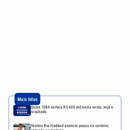
Mais lidas
Quina 7086 sorteia R$ 600 mil nesta sexta; veja o
resultado
Tenista Bia Haddad anuncia pausa na carreira;
entenda os motivos
Bruna Biancardi e Neymar reúnem amigos para
arraial fora de época no litoral de SP
Festival da Família, Música e Morango reúne
shows e atrações gratuitas em Atibaia
Larissa Manoela ganha disputa contra gravadora
após recurso ser negado pela Justiça