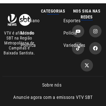
Mundo
Polícia
VTV é afiliada do
SBT na Região
Metropolitana de
Política
Variedades
Campinas e
Baixada Santista.
Sobre nós
Anuncie agora com a emissora VTV SBT
Área de cobertura que a VTV SBT acompanha:
Entre em contato com a VTV News