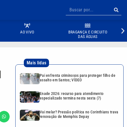
AO VIVO
BRAGANÇA E CIRCUITO
DAS ÁGUAS
Mais lidas
l
Pai enfrenta criminosos para proteger filho de
assalto em Santos; VÍDEO
Enade 2026: recurso para atendimento
especializado termina nesta sexta (7)
Vai melar? Pressão política no Corinthians trava
renovação de Memphis Depay