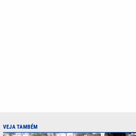
VEJA TAMBÉM
Pai enfrenta criminosos para proteger
Enade 2026:
filho de assalto em Santos; VÍDEO
atendimento
nesta sexta 