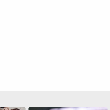
ida por cão
Vai melar? Pressão política no
ÍDEO
Corinthians trava renovação de
Memphis Depay