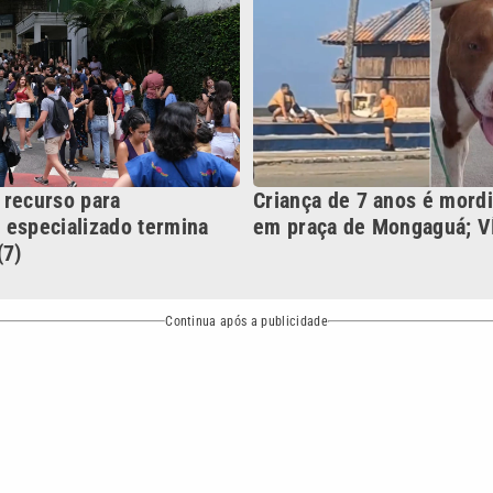
Continua após a publicidade
NO
o
Esportes
Mundo
Política
Variedades
bertura que a VTV SBT acompanha:
Entre em contato com a VTV News
ão PRM Ltda – CNPJ: 01.773.119.0001-60
Política de privacidade