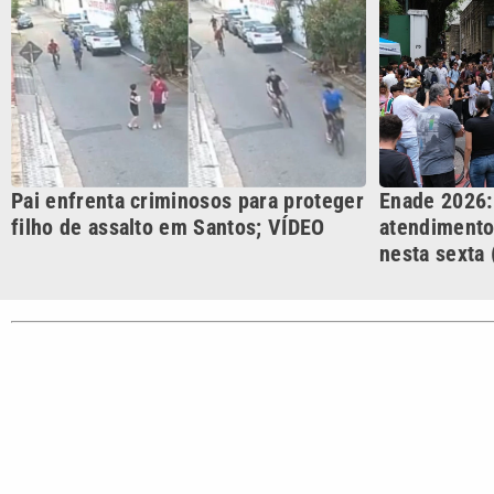
CATEGORIAS
Cotidian
VTV é afiliada do SBT na
Polícia
Região Metropolitana de
Campinas e Baixada
Santista.
Sobre nós
Anuncie agora com a emissora VTV SBT
Área de co
Copyright © 2026. Todos os direitos reservados | Empresa de Comunicaç