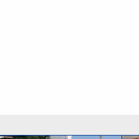
 recurso para
Criança de 7 anos é mord
 especializado termina
em praça de Mongaguá; V
(7)