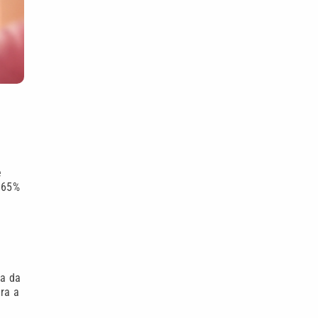
e
r 65%
ra da
ra a