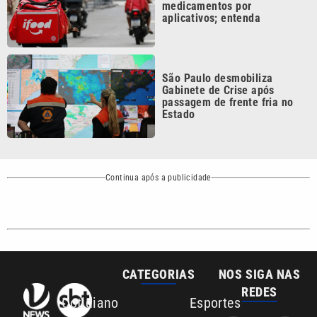
São Paulo desmobiliza
Gabinete de Crise após
passagem de frente fria no
Estado
Continua após a publicidade
CATEGORIAS
NOS SIGA NAS
REDES
Cotidiano
Esportes
Mundo
Polícia
VTV é afiliada do
SBT na Região
Metropolitana de
Política
Variedades
Campinas e