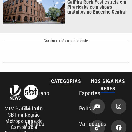
Mundo
Polícia
VTV é afiliada do
SBT na Região
Metropolitana de
Política
Variedades
Campinas e
Baixada Santista.
Sobre nós
Anuncie agora com a emissora VTV SBT
Área de cobertura que a VTV SBT acompanha:
Entre em contato com a VTV News