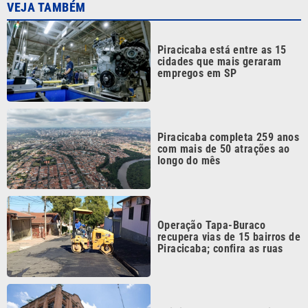
Operação Tapa-Buraco
recupera vias de 15 bairros de
Piracicaba; confira as ruas
CaiPira Rock Fest estreia em
Piracicaba com shows
gratuitos no Engenho Central
Continua após a publicidade
CATEGORIAS
NOS SIGA NAS
REDES
Cotidiano
Esportes