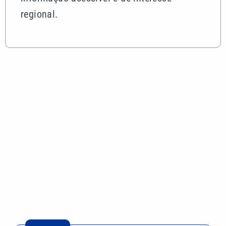
regional.
Mais lidas
Indaiatuba aposta em novas estratégias para
ampliar o turismo na cidade
Em jogo de cinco gols, Palmeiras perde para o
Fortaleza, mas avança na Copa do Brasil
Quina 7084 sorteia R$ 4,6 milhões nesta quarta-
feira; veja o resultado
Greve da CPTM chega ao fim com promessa de
projeto que garante empregos