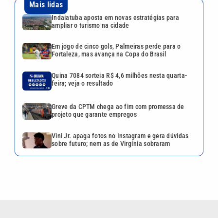
Vini Jr. apaga fotos no Instagram e gera dúvidas
sobre futuro; nem as de Virgínia sobraram
VEJA TAMBÉM
Piracicaba está entre as 15
cidades que mais geraram
empregos em SP
Piracicaba completa 259 anos
com mais de 50 atrações ao
longo do mês