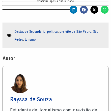
Continua após a publicidade
Destaque Secundário
,
politica
,
prefeito de São Pedro
,
São
Pedro
,
turismo
Autor
Rayssa de Souza
Estudante de Jornalismo com previsão de