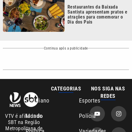
atrações para comemorar o
Dia dos Pais
Continua após a publicidade
CATEGORIAS
NOS SIGA NAS
REDES
Cotidiano
Esportes
Mundo
Polícia
VTV é afiliada do
SBT na Região
Metropolitana de
Política
Variedades
Campinas e
Baixada Santista.