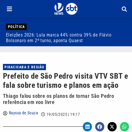
POLÍTICA
Eleições 2026: Lula marca 44% contra 39% de Flávio
E
Bolsonaro em 2º turno, aponta Quaest
c
PIRACICABA E REGIÃO
Prefeito de São Pedro visita VTV SBT e
fala sobre turismo e planos em ação
Thiago falou sobre os planos de tornar São Pedro
referência em voo livre
Rayssa de Souza
19/05/2025 | 19:17