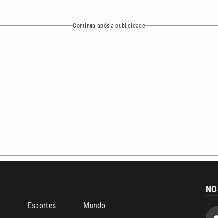
Continua após a publicidade
NO
o
Esportes
Mundo
Política
Variedades
ea de cobertura que a VTV SBT acompanha:
Entre em contat
Comunicação PRM Ltda – CNPJ: 01.773.119.0001-60
Política de priv