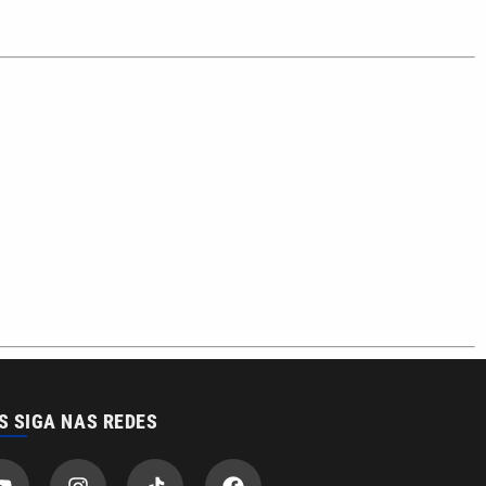
S SIGA NAS REDES
o com a VTV News
acidade