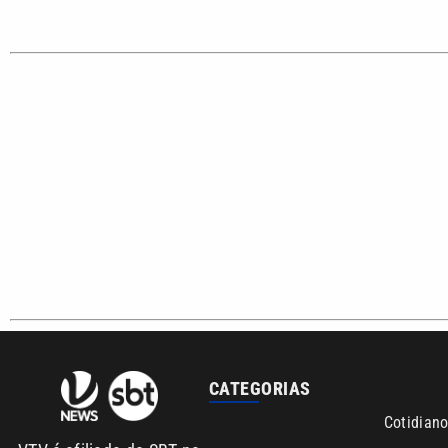
CATEGORIAS
Cotidian
VTV é afiliada do SBT na
Polícia
Região Metropolitana de
Campinas e Baixada
Santista.
Sobre nós
Anuncie agora com a emissora VTV SBT
Ár
Copyright © 2026. Todos os direitos reservados | Empresa de 