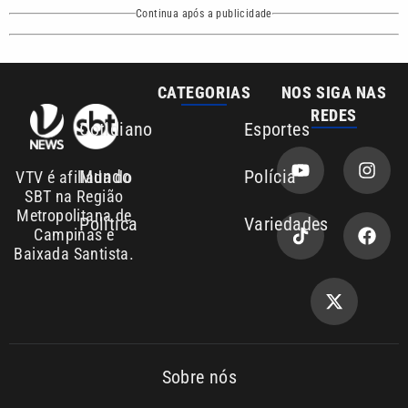
Continua após a publicidade
CATEGORIAS
NOS SIGA NAS
REDES
Cotidiano
Esportes
Mundo
Polícia
VTV é afiliada do
SBT na Região
Metropolitana de
Política
Variedades
Campinas e
Baixada Santista.
Sobre nós