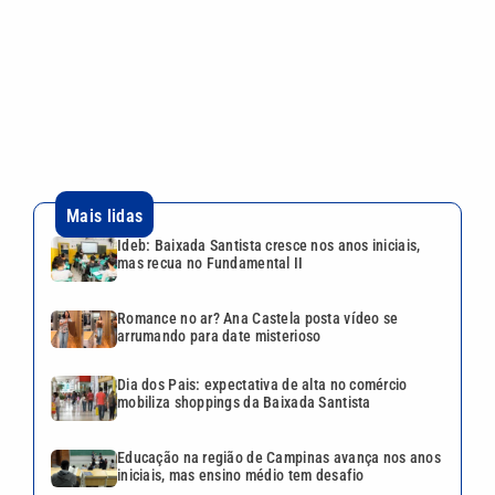
Romance no ar? Ana Castela posta vídeo se
arrumando para date misterioso
Dia dos Pais: expectativa de alta no comércio
mobiliza shoppings da Baixada Santista
Educação na região de Campinas avança nos anos
iniciais, mas ensino médio tem desafio
Fábrica de peças para submetralhadoras é
fechada pela polícia em São Vicente
Continua após a publicidade
CATEGORIAS
NOS SIGA NAS
REDES
Cotidiano
Esportes