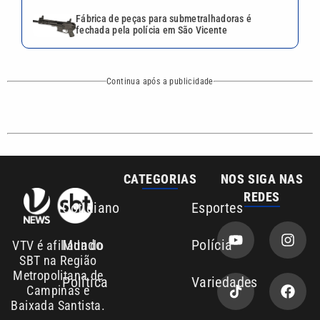
Mundo
Polícia
VTV é afiliada do
SBT na Região
Metropolitana de
Política
Variedades
Campinas e
Baixada Santista.
Sobre nós
Anuncie agora com a emissora VTV SBT
Área de cobertura que a VTV SBT acompanha:
Entre em contato com a VTV News
Copyright © 2026. Todos os direitos
Política de privacidade
reservados | Empresa de Comunicação PRM