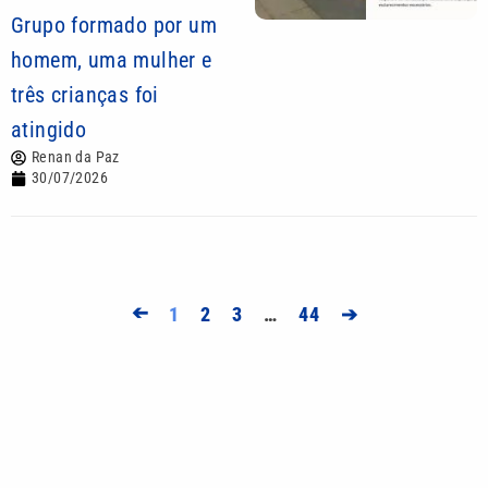
Grupo formado por um
homem, uma mulher e
três crianças foi
atingido
Renan da Paz
30/07/2026
➔
1
2
3
…
44
➔
Mais lidas
Ideb: Baixada Santista cresce nos anos iniciais,
mas recua no Fundamental II