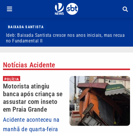
BAIXADA SANTISTA
Ideb: Baixada Santista cresce nos anos iniciais, mas recua
R
no Fundamental II
d
Notícias Acidente
POLÍCIA
Motorista atingiu
banca após criança se
assustar com inseto
em Praia Grande
Acidente aconteceu na
manhã de quarta-feira