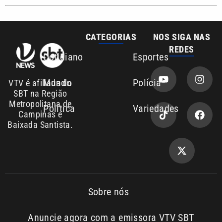
CATEGORIAS
NOS SIGA NAS
REDES
Cotidiano
Esportes
Mundo
Polícia
VTV é afiliada do
SBT na Região
Metropolitana de
Política
Variedades
Campinas e
Baixada Santista.
Sobre nós
Anuncie agora com a emissora VTV SBT
Área de cobertura que a VTV SBT acompanha: