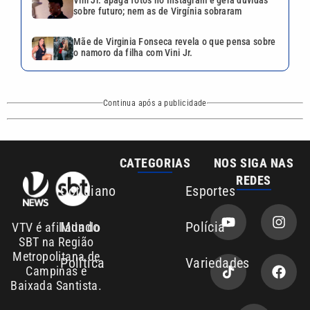
Vini Jr. apaga fotos no Instagram e gera dúvidas
sobre futuro; nem as de Virgínia sobraram
Mãe de Virginia Fonseca revela o que pensa sobre
o namoro da filha com Vini Jr.
Continua após a publicidade
CATEGORIAS
NOS SIGA NAS
REDES
Cotidiano
Esportes
Mundo
Polícia
VTV é afiliada do
SBT na Região
Metropolitana de
Política
Variedades
Campinas e
Baixada Santista.