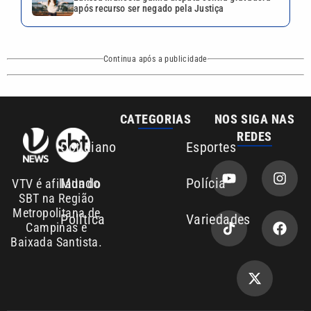
após recurso ser negado pela Justiça
Continua após a publicidade
CATEGORIAS
NOS SIGA NAS
REDES
Cotidiano
Esportes
Mundo
Polícia
VTV é afiliada do
SBT na Região
Metropolitana de
Política
Variedades
Campinas e
Baixada Santista.