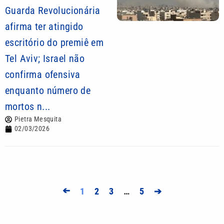
Guarda Revolucionária
afirma ter atingido
escritório do premiê em
Tel Aviv; Israel não
confirma ofensiva
enquanto número de
mortos n...
Pietra Mesquita
02/03/2026
➔
1
2
3
…
5
➔