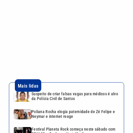
Mais lidas
Suspeito de criar falsas vagas para médicos é alvo
da Polícia Civil de Santos
Poliana Rocha elogia paternidade de Zé Felipe e
Neymar e internet reage
Festival Planeta Rock começa neste sábado com
CPM 22 e Supla em Hortolândia
Inspetor de escola municipal é suspeito de
estuprar duas crianças de 5 anos em Itanhaém
Agosto Lilás: Bragança promove ações contra a
violência à mulher nesta sexta (7)
Continua após a publicidade