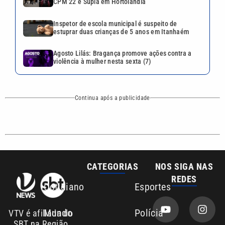
CATEGORIAS
NOS SIGA NAS
REDES
Cotidiano
Esportes
Mundo
Polícia
VTV é afiliada do
SBT na Região
Metropolitana de
Política
Variedades
Campinas e
Baixada Santista.
Sobre nós
Anuncie agora com a emissora VTV SBT
Área de cobertura que a VTV SBT acompanha:
Entre em contato com a VTV News