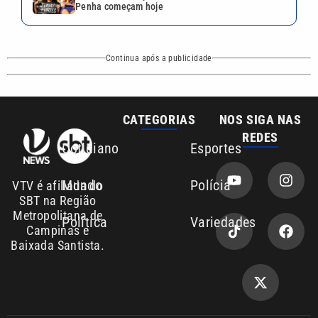
Penha começam hoje
Continua após a publicidade
CATEGORIAS
NOS SIGA NAS
REDES
Cotidiano
Esportes
Mundo
Polícia
VTV é afiliada do
SBT na Região
Metropolitana de
Política
Variedades
Campinas e
Baixada Santista.