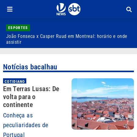
ESPORTES
João Fonseca x Casper Ruud em Montreal: horário e onde
D
assistir
p
Notícias bacalhau
COTIDIANO
Em Terras Lusas: De
volta para o
continente
Conheça as
peculiaridades de
Portugal