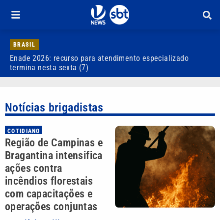
BRASIL
Enade 2026: recurso para atendimento especializado
V
termina nesta sexta (7)
d
Notícias brigadistas
COTIDIANO
Região de Campinas e
Bragantina intensifica
ações contra
incêndios florestais
com capacitações e
operações conjuntas