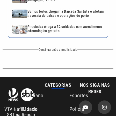
Mongaguá; VÍDEO
Ventos fortes chegam à Baixada Santista e afetam
travessia de balsas e operações do porto
Piracicaba chega a 52 unidades com atendimento
odontológico gratuito
Continua após a publicidade
CATEGORIAS
NOS SIGA NAS
REDES
Cotidiano
Esportes
Mundo
Polícia
VTV é afiliada do
SBT na Região
Metropolitana de
Política
Variedades
Campinas e