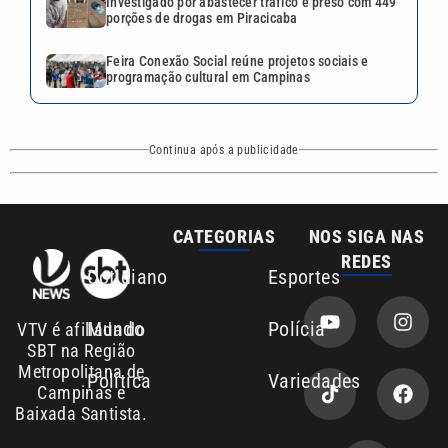
Investigado por abastecer tráfico é preso com 449
porções de drogas em Piracicaba
Feira Conexão Social reúne projetos sociais e
programação cultural em Campinas
Continua após a publicidade
CATEGORIAS
NOS SIGA NAS
REDES
Cotidiano
Esportes
Mundo
Polícia
VTV é afiliada do
SBT na Região
Metropolitana de
Política
Variedades
Campinas e
Baixada Santista.