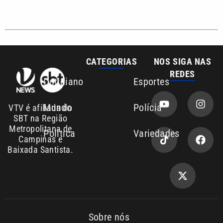
CATEGORIAS
NOS SIGA NAS
REDES
Cotidiano
Esportes
Mundo
Polícia
VTV é afiliada do
SBT na Região
Metropolitana de
Política
Variedades
Campinas e
Baixada Santista.
Sobre nós
Anuncie agora com a emissora VTV SBT