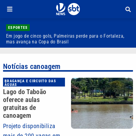
ESPORTES
Em jogo de cinco gols, Palmeiras perde para o Fortaleza,
Q
mas avança na Copa do Brasil
r
Notícias canoagem
BRAGANÇA E CIRCUITO DAS
ÁGUAS
Lago do Taboão
oferece aulas
gratuitas de
canoagem
Projeto disponibiliza
mais de 200 vagas em