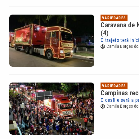
VARIEDADES
Caravana de N
(4)
O trajeto terá iní
Camila Borges do
VARIEDADES
Campinas rece
O desfile será a p
Camila Borges do