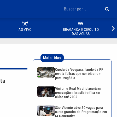
AO VIVO
BRAGANÇA E CIRCUITO
DAS ÁGUAS
Mais lidas
Queda da Voepass: laudo da PF
revela falhas que contribuíram
para tragédia
nta
Vini Jr. e Real Madrid acertam
renovação e brasileiro fica no
clube até 2032
São Vicente abre 80 vagas para
curso gratuito de Programação em
IA Generativa