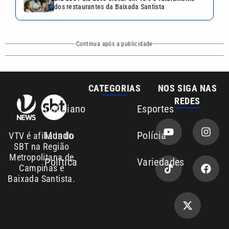
dos restaurantes da Baixada Santista
Continua após a publicidade
CATEGORIAS
NOS SIGA NAS
REDES
Cotidiano
Esportes
Mundo
Polícia
VTV é afiliada do
SBT na Região
Metropolitana de
Política
Variedades
Campinas e
Baixada Santista.