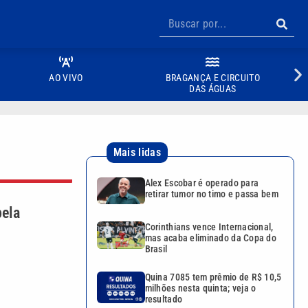
AO VIVO
BRAGANÇA E CIRCUITO
DAS ÁGUAS
Mais lidas
Alex Escobar é operado para
retirar tumor no timo e passa bem
ela
Corinthians vence Internacional,
mas acaba eliminado da Copa do
Brasil
Quina 7085 tem prêmio de R$ 10,5
milhões nesta quinta; veja o
resultado