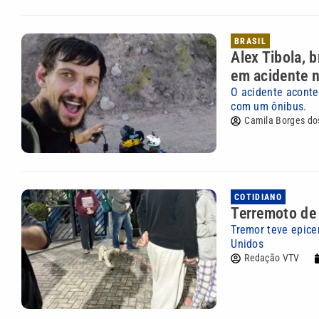
BRASIL
Alex Tibola, 
em acidente n
O acidente aconte
com um ônibus.
Camila Borges do
COTIDIANO
Terremoto de 
Tremor teve epice
Unidos
Redação VTV