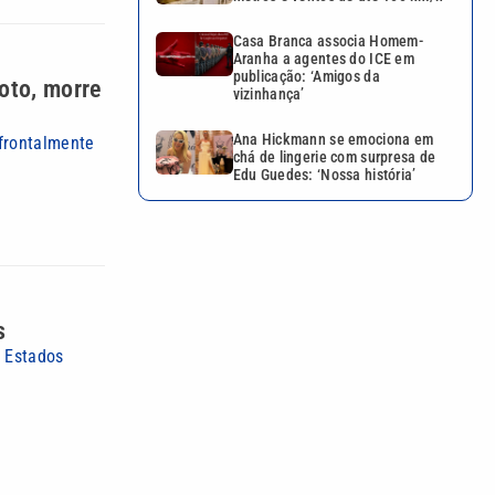
Casa Branca associa Homem-
Aranha a agentes do ICE em
publicação: ‘Amigos da
moto, morre
vizinhança’
Ana Hickmann se emociona em
 frontalmente
chá de lingerie com surpresa de
Edu Guedes: ‘Nossa história’
s
s Estados