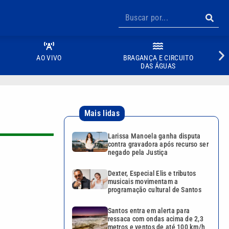
AO VIVO
BRAGANÇA E CIRCUITO
DAS ÁGUAS
Mais lidas
Larissa Manoela ganha disputa
contra gravadora após recurso ser
negado pela Justiça
Dexter, Especial Elis e tributos
musicais movimentam a
programação cultural de Santos
Santos entra em alerta para
ressaca com ondas acima de 2,3
metros e ventos de até 100 km/h