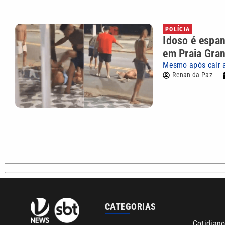
POLÍCIA
Idoso é espan
em Praia Gra
Mesmo após cair a
Renan da Paz
CATEGORIAS
Cotidian