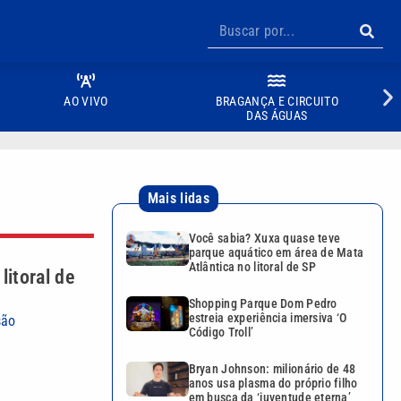
AO VIVO
BRAGANÇA E CIRCUITO
DAS ÁGUAS
Mais lidas
Você sabia? Xuxa quase teve
parque aquático em área de Mata
Atlântica no litoral de SP
itoral de
Shopping Parque Dom Pedro
estreia experiência imersiva ‘O
são
Código Troll’
Bryan Johnson: milionário de 48
anos usa plasma do próprio filho
em busca da ‘juventude eterna’