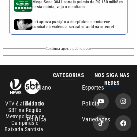
Mega-Sena 3041 sorteia prêmio de R$ 150 milhões
nesta quinta; veja o resultado
Lei aprova punição a deepfakes e endurece
combate à violência sexual infantil na internet
Continua após a publicidade
CATEGORIAS
NOS SIGA NAS
REDES
Cotidiano
Esportes
Mundo
Polícia
VTV é afiliada do
SBT na Região
Metropolitana de
Política
Variedades
Campinas e
Baixada Santista.