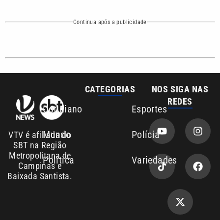
Continua após a publicidade
CATEGORIAS
NOS SIGA NAS
REDES
Cotidiano
Esportes
Mundo
Polícia
VTV é afiliada do
SBT na Região
Metropolitana de
Política
Variedades
Campinas e
Baixada Santista.
Sobre nós
Anuncie agora com a emissora VTV SBT