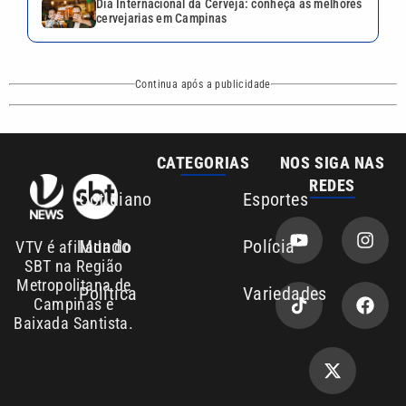
Dia Internacional da Cerveja: conheça as melhores
cervejarias em Campinas
Continua após a publicidade
CATEGORIAS
NOS SIGA NAS
REDES
Cotidiano
Esportes
Mundo
Polícia
VTV é afiliada do
SBT na Região
Metropolitana de
Política
Variedades
Campinas e
Baixada Santista.