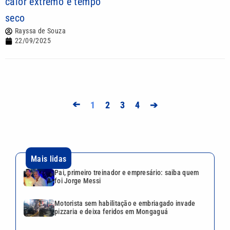
calor extremo e tempo
seco
Rayssa de Souza
22/09/2025
➔
1
2
3
4
➔
Mais lidas
Pai, primeiro treinador e empresário: saiba quem
foi Jorge Messi
Motorista sem habilitação e embriagado invade
pizzaria e deixa feridos em Mongaguá