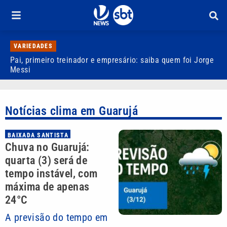
VARIEDADES
Pai, primeiro treinador e empresário: saiba quem foi Jorge
M
Messi
d
Notícias clima em Guarujá
BAIXADA SANTISTA
Chuva no Guarujá:
quarta (3) será de
tempo instável, com
máxima de apenas
24°C
A previsão do tempo em