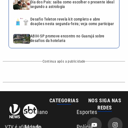
Dia dos Pais: saiba como escolher o presente ideal
segundo a astrologia
Desafio Teleton revela kit completo e abre
doações nesta segunda-feira; veja como participar
ABIH-SP promove encontro no Guarujá sobre
desafios da hotelaria
Continua após a publicidade
CATEGORIAS
NOS SIGA NAS
REDES
Cotidiano
Esportes
Mundo
Polícia
VTV é afiliada do
SBT na Região
Metropolitana de
Política
Variedades