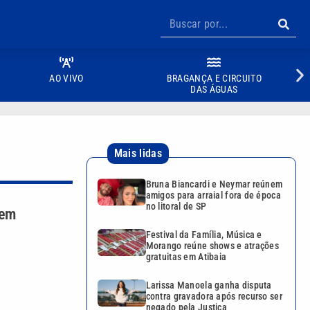
AO VIVO
BRAGANÇA E CIRCUITO
DAS ÁGUAS
Mais lidas
Bruna Biancardi e Neymar reúnem
amigos para arraial fora de época
no litoral de SP
 em
Festival da Família, Música e
Morango reúne shows e atrações
gratuitas em Atibaia
Larissa Manoela ganha disputa
contra gravadora após recurso ser
negado pela Justiça