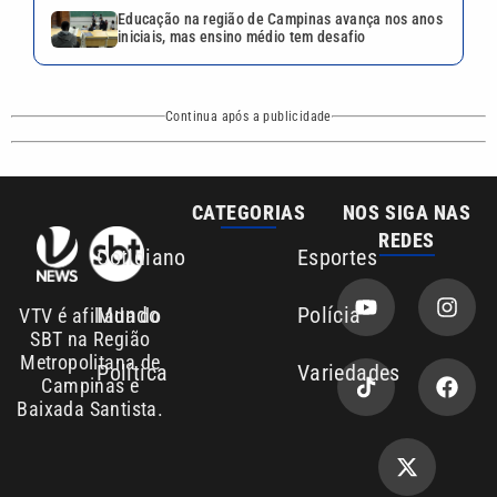
Educação na região de Campinas avança nos anos
iniciais, mas ensino médio tem desafio
Continua após a publicidade
CATEGORIAS
NOS SIGA NAS
REDES
Cotidiano
Esportes
Mundo
Polícia
VTV é afiliada do
SBT na Região
Metropolitana de
Política
Variedades
Campinas e
Baixada Santista.