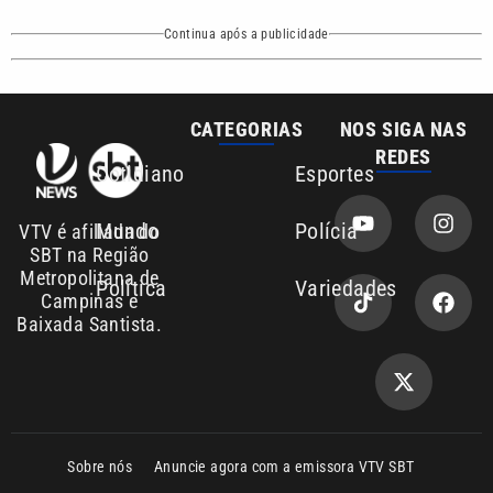
Continua após a publicidade
CATEGORIAS
NOS SIGA NAS
REDES
Cotidiano
Esportes
Mundo
Polícia
VTV é afiliada do
SBT na Região
Metropolitana de
Política
Variedades
Campinas e
Baixada Santista.
Sobre nós
Anuncie agora com a emissora VTV SBT