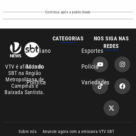
Continua após a publicidade
CATEGORIAS
NOS SIGA NAS
REDES
Cotidiano
Esportes
Mundo
Polícia
VTV é afiliada do
SBT na Região
Metropolitana de
Política
Variedades
Campinas e
Baixada Santista.
Sobre nós
Anuncie agora com a emissora VTV SBT